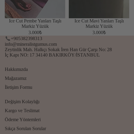
Ice Cut Pembe Yanları Taşlı
Ice Cut Mavi Yanları Taşlı
Markiz Yüzük
Markiz Yüzük
3.000₺
3.000₺
+905382398313
info@mineralistgumus.com
Zeytinlik Mah. Halkçı Sokak İren Han Gür Çarşı No: 28
İç Kapı NO: 17 34140 BAKIRKÖY/İSTANBUL
Hakkımızda
Mağazamız
İletişim Formu
Değişim Kolaylığı
Kargo ve Teslimat
Ödeme Yöntemleri
Para iade politikası
Sıkça Sorulan Sorular