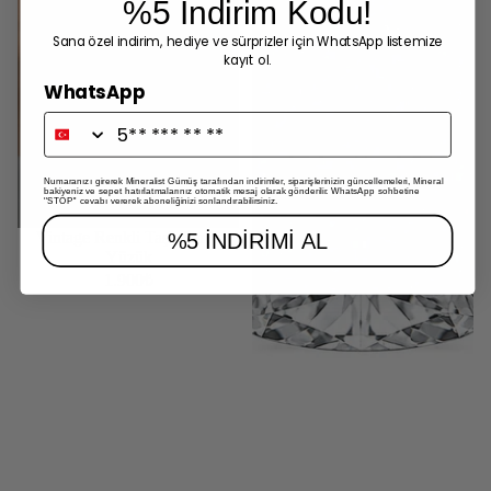
%5 İndirim Kodu!
Sana özel indirim, hediye ve sürprizler için WhatsApp listemize
kayıt ol.
WhatsApp
Numaranızı girerek Mineralist Gümüş tarafından indirimler, siparişlerinizin güncellemeleri, Mineral
bakiyeniz ve sepet hatırlatmalarınız otomatik mesaj olarak gönderilir. WhatsApp sohbetine
''STOP'' cevabı vererek aboneliğinizi sonlandırabilirsiniz.
Vintage Renkli Taşlı Serçe
%5 İNDİRİMİ AL
Yüzük
1.900₺