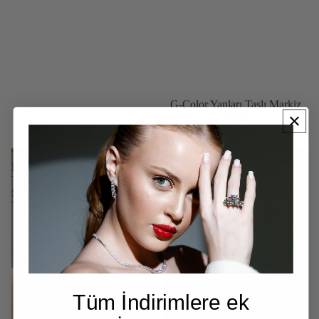
G-Color Yanları Taşlı Markiz
Yüzük
3.100₺
Vintage
Kare
Renkli
Taşlı
Taşlı
Ice
Serçe
Cut
Yüzük
Yüzük
Tüm İndirimlere ek