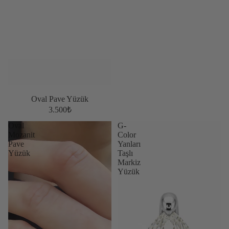
Oval Pave Yüzük
3.500₺
Oval
G-
Mozanit
Color
Pave
Yanları
Yüzük
Taşlı
Markiz
Yüzük