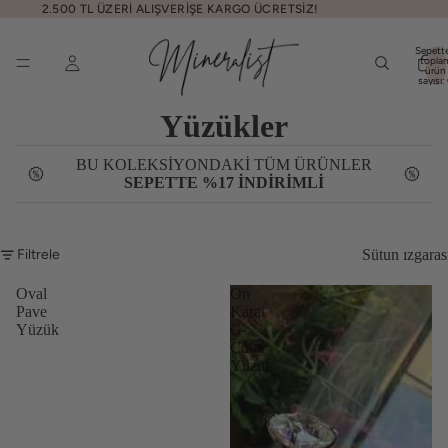
2.500 TL ÜZERİ ALIŞVERİŞE KARGO ÜCRETSİZ!
Sepette
topla
ürün
sayısı:
Yüzükler
BU KOLEKSİYONDAKİ TÜM ÜRÜNLER
SEPETTE %17 İNDİRİMLİ
Filtrele
Sütun ızgaras
Oval
On
Pave
Karat
Yüzük
G-
Color
Yüzük