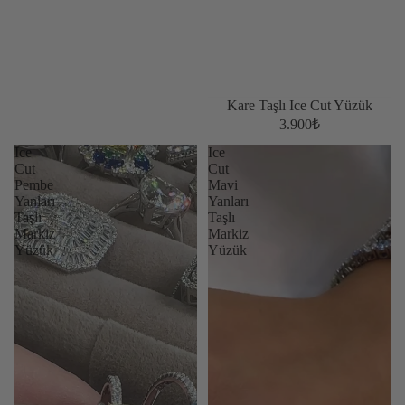
Kare Taşlı Ice Cut Yüzük
3.900₺
Ice
Ice
Cut
Cut
Pembe
Mavi
Yanları
Yanları
Taşlı
Taşlı
Markiz
Markiz
Yüzük
Yüzük